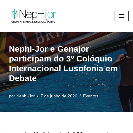
Pular
para
o
conteúdo
Nephi-Jor e Genajor
participam do 3º Colóquio
Internacional Lusofonia em
Debate
por
Nephi-Jor
7 de junho de 2026
Eventos