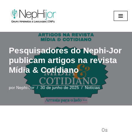
Pular
para
o
conteúdo
Pesquisadores do Nephi-Jor
publicam artigos na revista
Mídia & Cotidiano
por
Nephi-Jor
30 de junho de 2025
Notícias
Os