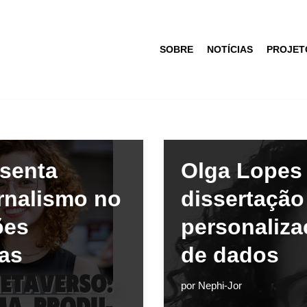
SOBRE
NOTÍCIAS
PROJET
senta
Olga Lopes
ornalismo no
dissertação
ões
personaliza
vas
de dados
por
Nephi-Jor