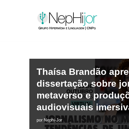
Pular
para
o
conteúdo
Thaísa Brandão apre
dissertação sobre j
metaverso e produç
audiovisuais imersi
por
Nephi-Jor