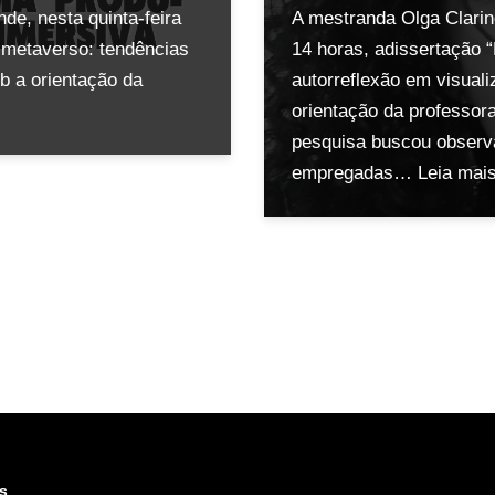
e, nesta quinta-feira
A mestranda Olga Clarind
o metaverso: tendências
14 horas, adissertação “
b a orientação da
autorreflexão em visual
orientação da professor
pesquisa buscou observa
empregadas…
Leia mai
s