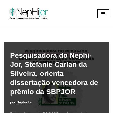
Pular
para
o
conteúdo
Pesquisadora do Nephi-
Jor, Stefanie Carlan da
Silveira, orienta
dissertação vencedora de
prêmio da SBPJOR
por
Nephi-Jor