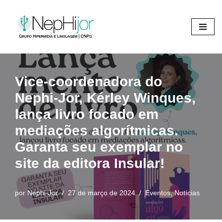
Pular
para
o
conteúdo
Vice-coordenadora do
Nephi-Jor, Kérley Winques,
lança livro focado em
mediações algorítmicas.
Garanta seu exemplar no
site da editora Insular!
por
Nephi-Jor
27 de março de 2024
Eventos
,
Notícias