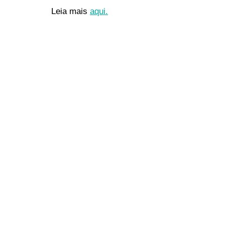
Leia mais
aqui.
Deixe um comentário
O seu endereço de e-mail não será publi
Nome
*
E-mail
*
Comentário
*