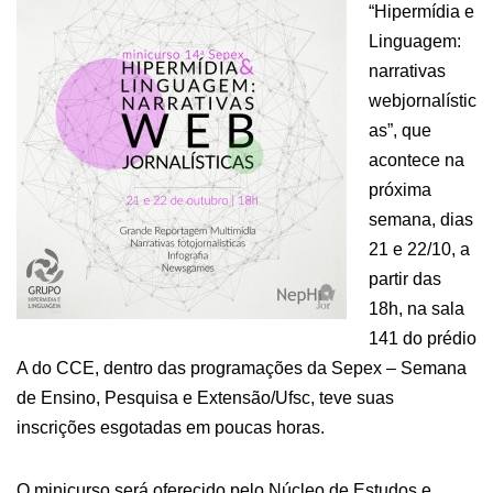
“Hipermídia e
Linguagem:
narrativas
webjornalístic
as”, que
acontece na
próxima
semana, dias
21 e 22/10, a
partir das
18h, na sala
141 do prédio
A do CCE, dentro das programações da Sepex – Semana
de Ensino, Pesquisa e Extensão/Ufsc, teve suas
inscrições esgotadas em poucas horas.
O minicurso será oferecido pelo Núcleo de Estudos e