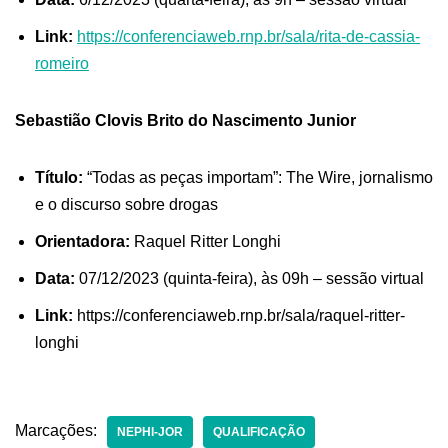
Link:
https://conferenciaweb.rnp.br/sala/rita-de-cassia-
romeiro
Sebastião Clovis Brito do Nascimento Junior
Título:
“Todas as peças importam”: The Wire, jornalismo
e o discurso sobre drogas
Orientadora:
Raquel Ritter Longhi
Data:
07/12/2023 (quinta-feira), às 09h – sessão virtual
Link:
https://conferenciaweb.rnp.br/sala/raquel-ritter-
longhi
Marcações:
NEPHI-JOR
QUALIFICAÇÃO