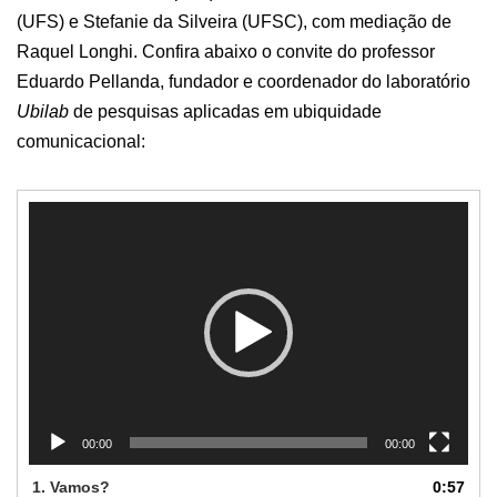
(UFS) e Stefanie da Silveira (UFSC), com mediação de
Raquel Longhi. Confira abaixo o convite do professor
Eduardo Pellanda, fundador e coordenador do laboratório
Ubilab
de pesquisas aplicadas em ubiquidade
comunicacional:
T
o
c
a
d
o
r
d
e
v
í
00:00
00:00
d
1.
Vamos?
0:57
e